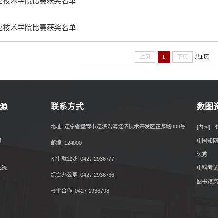
锦职业技术学院比赛获奖名单
锦职业技术学院比赛获奖名单
上页
1
下页
共1页
源
联系方式
数图
地址: 辽宁省盘锦市辽滨沿海经济技术开发区正邦路999号
[内网] 
网
中国知网
邮编: 124000
读秀
招生就业处: 0427-2936777
系统
中科考试
综合办公室: 0427-2936766
图书馆资
校企合作: 0427-2936798