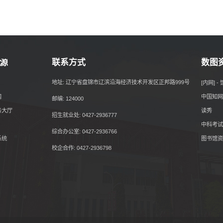
源
联系方式
数图
地址: 辽宁省盘锦市辽滨沿海经济技术开发区正邦路999号
[内网] 
网
中国知网
邮编: 124000
务大厅
读秀
招生就业处: 0427-2936777
中科考试
综合办公室: 0427-2936766
系统
图书馆资
校企合作: 0427-2936798