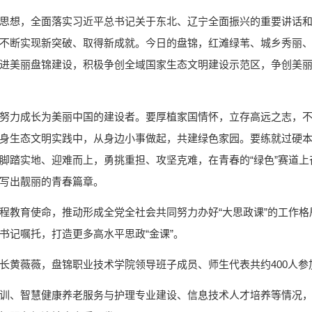
思想，全面落实习近平总书记关于东北、辽宁全面振兴的重要讲话
不断实现新突破、取得新成就。今日的盘锦，红滩绿苇、城乡秀丽
进美丽盘锦建设，积极争创全域国家生态文明建设示范区，争创美
努力成长为美丽中国的建设者。要厚植家国情怀，立存高远之志，不
极投身生态文明实践中，从身边小事做起，共建绿色家园。要练就过硬
脚踏实地、迎难而上，勇挑重担、攻坚克难，在青春的“绿色”赛道
写出靓丽的青春篇章。
程教育使命，推动形成全党全社会共同努力办好“大思政课”的工作
书记嘱托，打造更多高水平思政“金课”。
长黄薇薇，盘锦职业技术学院领导班子成员、师生代表共约400人参
训、智慧健康养老服务与护理专业建设、信息技术人才培养等情况