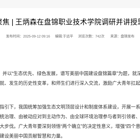
聚焦 | 王炳森在盘锦职业技术学院调研并讲授
发布时间：2025-09-12 09:16
编辑:于远平
浏览次数：
742
次
来源：盘锦发布
研，并以“生态优先、绿色发展，谱写美丽中国建设盘锦篇章”为题，
就、发生的历史性变革，和师生们进行深入交流，激励广大青年扛
指引下，我国统筹加强生态文明顶层设计和制度体系建设，开展一
统治理、由被动应对到主动作为、由全球环境治理参与者到引领者、
步伐。广大青年要深刻领悟“两个确立”的决定性意义，增强“四个意识
建设美丽中国贡献智慧和力量。