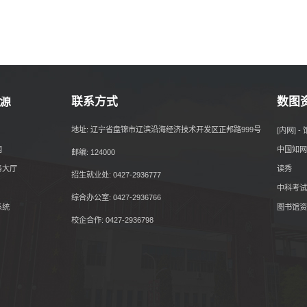
源
联系方式
数图
地址: 辽宁省盘锦市辽滨沿海经济技术开发区正邦路999号
[内网] 
网
中国知网
邮编: 124000
务大厅
读秀
招生就业处: 0427-2936777
中科考试
综合办公室: 0427-2936766
系统
图书馆资
校企合作: 0427-2936798